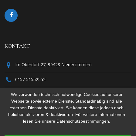
KONTAKT
Im Oberdorf 27, 99428 Niederzimmern
0157 51552552
fewo-gramme@web.de
Wir verwenden technisch notwendige Cookies auf unserer
Webseite sowie externe Dienste. Standardmäßig sind alle
externen Dienste deaktiviert. Sie können diese jedoch nach
belieben aktivieren & deaktivieren. Für weitere Informationen
lesen Sie unsere Datenschutzbestimmungen.
© 2023 fewo-gramme.de