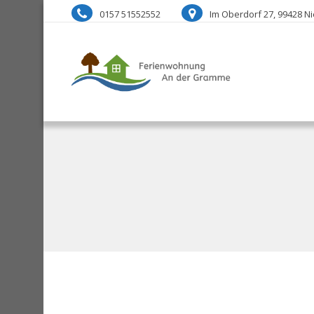
0157 51552552
Im Oberdorf 27, 99428 